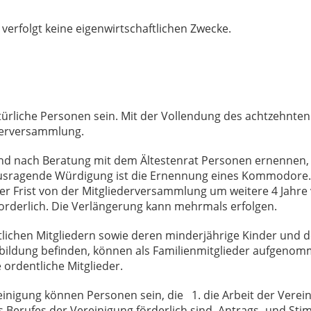
Sie verfolgt keine eigenwirtschaftlichen Zwecke.
atürliche Personen sein. Mit der Vollendung des achtzehnten
ederversammlung.
tand nach Beratung mit dem Ältestenrat Personen ernennen,
ausragende Würdigung ist die Ernennung eines Kommodore
er Frist von der Mitgliederversammlung um weitere 4 Jahre v
rderlich. Die Verlängerung kann mehrmals erfolgen.
tlichen Mitgliedern sowie deren minderjährige Kinder und 
usbildung befinden, können als Familienmitglieder aufgeno
 ordentliche Mitglieder.
reinigung können Personen sein, die 1. die Arbeit der Verei
es Berufes der Vereinigung förderlich sind. Antrags- und St